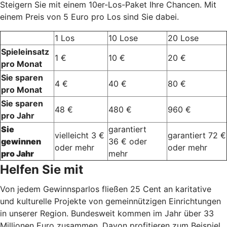
Steigern Sie mit einem 10er-Los-Paket Ihre Chancen. Mit
einem Preis von 5 Euro pro Los sind Sie dabei.
1 Los
10 Lose
20 Lose
Spieleinsatz
1 €
10 €
20 €
pro Monat
Sie sparen
4 €
40 €
80 €
pro Monat
Sie sparen
48 €
480 €
960 €
pro Jahr
Sie
garantiert
vielleicht 3 €
garantiert 72 €
gewinnen
36 € oder
oder mehr
oder mehr
pro Jahr
mehr
Helfen Sie mit
Von jedem Gewinnsparlos fließen 25 Cent an karitative
und kulturelle Projekte von gemeinnützigen Einrichtungen
in unserer Region. Bundesweit kommen im Jahr über 33
Millionen Euro zusammen. Davon profitieren zum Beispiel