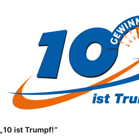
„
10 ist Trumpf!
“