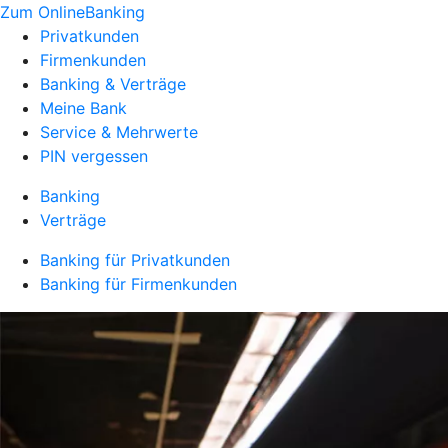
Zum OnlineBanking
Privatkunden
Firmenkunden
Banking & Verträge
Meine Bank
Service & Mehrwerte
PIN vergessen
Banking
Verträge
Banking für Privatkunden
Banking für Firmenkunden