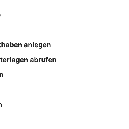
)
thaben anlegen
terlagen abrufen
n
n